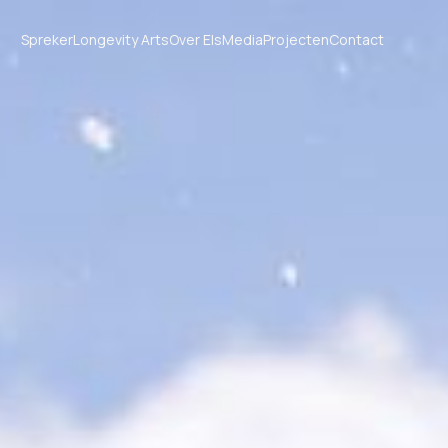
Spreker
Longevity Arts
Over Els
Media
Projecten
Contact